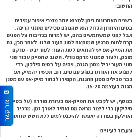
החשוב:
בשנים האחרונות ניתן למצוא יותר מוצרי איפור עמידים
במים והיתרון הגדול הוא שהם גם מכילים מסנני קרינה.
אבל לפני שמשתמשים בהם, יש למרוח בנדיבות על הפנים
קרם לחות מרגיע שמותאם לסוג העור שלנו. לאחר מכן, גם
את המייק-אפ יש להתאים לסוג העור: לעור יבש - מרקם
מוצק, ולעור שמנוני מרקם נוזלי. חשוב שהמייק עבור שני
סוגי העור יכיל מסנן הגנה, ויהיה על בסיס סילקון, כדי
למנוע את הסרתו במגע עם מים. רוב תכשירי המייק אפ
כבר מכילים מסנן ההגנה, הקפידו לבחור מייק-אפ עם מסנן
הגנה בעוצמה 15-20.
בנוסף, יש לקבע את המייק-אפ בעזרת פודרה (על בסיס
צור קשר
סיליקון) כדי ליצור מראה מט ואחיד לאורך זמן. מרכיב
הסילקון בפודרה יאפשר להיכנס למים ללא חשש שתוסר.
ונעבור לעיניים