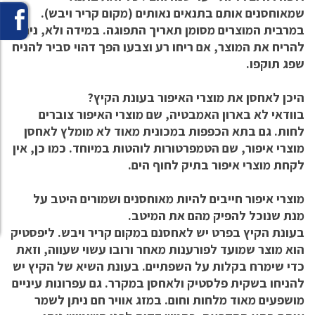
שמאוחסנים אותם בתנאים נאותים (מקום קריר ויבש).
במרבית המוצרים מסומן תאריך התפוגה. במידה ולא, ניתן
להריח את המוצר, אם ריחו רע וצבעו הפך דהוי סביר להניח
שפג תוקפו.
היכן לאחסן את מוצרי האיפור בעונת הקיץ?
בוודאי לא בארון האמבטיה, שם מוצרי האיפור צוברים
לחות. גם בתא הכפפות במכונית מאוד לא מומלץ לאחסן
מוצרי איפור, שם הטמפרטורות לוהטות במיוחד. כמו כן, אין
לקחת מוצרי איפור בתיק לחוף הים.
מוצרי איפור חייבים להיות מאוחסנים ושמורים היטב על
מנת שנוכל להפיק מהם את המיטב.
בעונת הקיץ בפרט יש לאחסנם במקום קריר ויבש. ליפסטיק
הוא מוצר שמועד לפורענות מאחר ורובו עשוי שעווה, וזאת
כדי שימרח בקלות על השפתיים. בעונת השיא של הקיץ יש
להניחו בשקית פלסטיק ולאחסן במקרר. גם עפרונות עיניים
מושפעים מאוד מלחות וחום. במזג אוויר חם ניתן לשמר