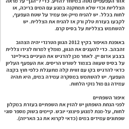
אזור העפעפיים נוטה במיוחד להזיע. כדי ל"הגן" על מראה
הצלליות וכדי שלא תמחקנה במגע עם המים בריכה, או
לחות בכלל. יש להניח מייק-אפ עמיד על שטח העפעף,
לקבעו בעזרת טלק ורק אז להניח את הצללית. יש
להשתמש בצלליות על בסיס קרם.
באופנת האיפור בקיץ 2012 הגוון הטרנדי יהיה הצהוב
זהבהב. כדי להעצים את הגוון, מומלץ למרוח לצידו צללית
בצבע אדום יין. לאחר מכן להדגיש את העיניים באיליינר
על בסיס שעווה בצמוד לשורש הריסים. את העפעף העליון
כדאי להדגיש בקו עם זווית קלה מתעגלת כלפי חוץ בקצה
העפעף. יש להשתמש במסקרה עמידה במים, היא תהיה
עמידה גם מול נזקי הלחות.
איפור השפתיים
לפני הנחת השפתון יש להזין את השפתיים בעזרת במקלון
לחות, על-מנת למנוע פיצוצי יובש. קיימים בשוק מספר סוגי
שפתונים עמידים במים (כדאי לקרוא את גב האריזה).