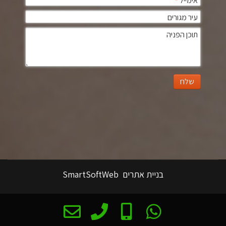
אימייל
*
עיר מגורים
תוכן הפניה
שלח
בניית אתרים
SmartSoftWeb