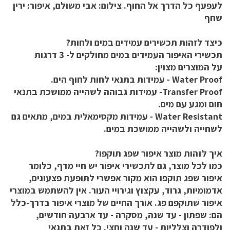
לעפעף כל הדרך אל החוף. צילום: אבי משולם, איפור: ירין
שחף
כיצד לזהות תכשירים עמידים במים ולחות?
תכשירי האיפור העמידים במים מחולקים ל- 3 דרגות
על המוצרים מצוין:
Water Proof - עמידות בתנאי לחות לחוף הים.
Transfer Proof- עמידות גבוהה לשהייה ממושכת בתנאי
חום ומגע עם מים.
Water Resistant - עמידות מקסימאלית במים, מתאים גם
לשחייה ולשהייה ממושכת במים.
איך לזהות מוצר איפור שפג תוקפו?
כמו לכל מוצר, גם לתכשירי איפור יש חיי מדף, כלומר
איפור שפג תוקפו הוא מקור אפשרי לתופעת פצעונים,
אדמומיות, גרוד, עקצוץ וגירויי העור. אין להשתמש במוצרי
איפור שתוקפם פג. אורך החיים של מוצרי איפור בדרך-כלל
הם: שפתון - עד שנה, מסקרה - עד ארבעה חודשים,
ולפודרה וצלליות - עד שנה וחצי. כל זאת בתנאי